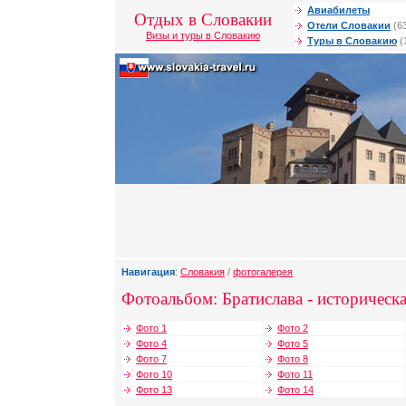
Авиабилеты
Отдых в Словакии
Отели Словакии
(6
Визы и туры в Словакию
Туры в Словакию
(
Навигация
:
Словакия
/
фотогалерея
Фотоальбом: Братислава - историческа
Фото 1
Фото 2
Фото 4
Фото 5
Фото 7
Фото 8
Фото 10
Фото 11
Фото 13
Фото 14