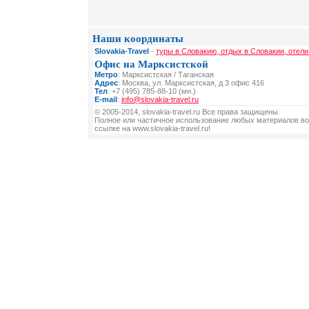
Наши координаты
Slovakia-Travel
-
туры в Словакию, отдых в Словакии, отели
Офис на Марксистской
Метро
: Марксистская / Таганская
Адрес
: Москва, ул. Марксистская, д 3 офис 416
Тел
: +7 (495) 785-88-10 (мн.)
E-mail
:
info@slovakia-travel.ru
© 2005-2014, slovakia-travel.ru Все права защищены.
Полное или частичное использование любых материалов во
ссылке на www.slovakia-travel.ru!