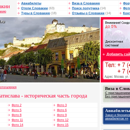
Авиабилеты
Виза в Словакию
Фор
акии
Отели Словакии
(63)
Поиск попутчика
(14)
Фот
акию
Туры в Словакию
(18)
Отзывы о Словакии
(14)
Кон
Добавить сай
отогалерея
Виза в Сло
С приглашением 
тислава - историческая часть города
Без приглашения 
Фото 2
Фото 3
Авиабилеты
Фото 5
Фото 6
Заказ и брониро
Фото 8
Фото 9
авиабилетов »»
Фото 11
Фото 12
Фото 14
Фото 15