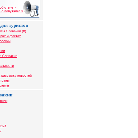
об отеле »
 о попутчике »
для туристов
рты Словакии (8)
рах и фактах
овакии
кии
в Словакии
ельности
 рассылку новостей
страны
 сайты
вакии
упели
ница
о