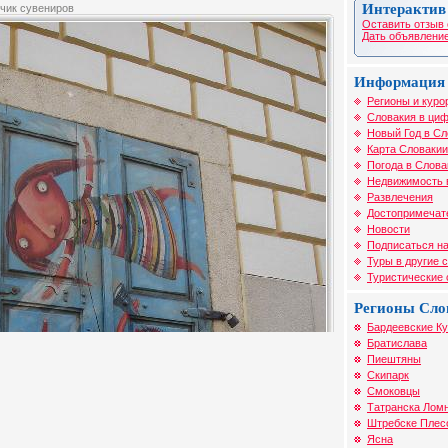
Интерактив
чик сувениров
Оставить отзыв 
Дать объявление
Информация 
Регионы и куро
Словакия в циф
Новый Год в Сл
Карта Словакии
Погода в Слова
Недвижимость 
Развлечения
Достопримечат
Новости
Подписаться на
Туры в другие 
Туристические
Регионы Сло
Бардеевские К
Братислава
Пиештяны
Скипарк
Смоковцы
Татранска Лом
Штребске Плес
Ясна