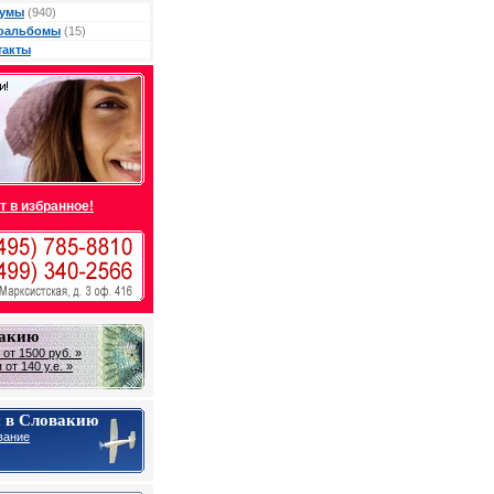
умы
(940)
оальбомы
(15)
такты
т в избранное!
вакию
от 1500 руб. »
от 140 у.е. »
 в Словакию
вание