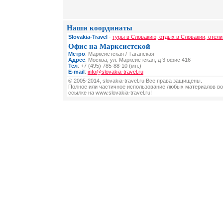
Наши координаты
Slovakia-Travel
-
туры в Словакию, отдых в Словакии, отели
Офис на Марксистской
Метро
: Марксистская / Таганская
Адрес
: Москва, ул. Марксистская, д 3 офис 416
Тел
: +7 (495) 785-88-10 (мн.)
E-mail
:
info@slovakia-travel.ru
© 2005-2014, slovakia-travel.ru Все права защищены.
Полное или частичное использование любых материалов во
ссылке на www.slovakia-travel.ru!