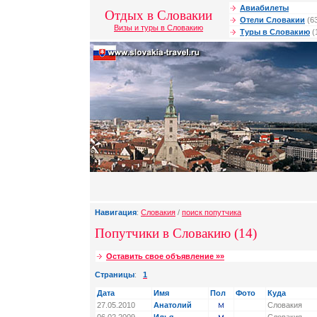
Авиабилеты
Отдых в Словакии
Отели Словакии
(6
Визы и туры в Словакию
Туры в Словакию
(
Навигация
:
Словакия
/
поиск попутчика
Попутчики в Словакию (14)
Оставить свое объявление »»
Страницы
:
1
Дата
Имя
Пол
Фото
Куда
27.05.2010
Анатолий
Словакия