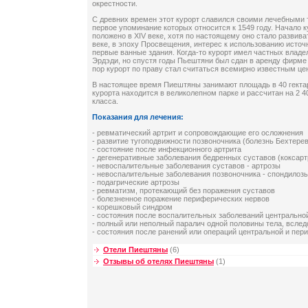
окрестности.
С древних времен этот курорт славился своими лечебными
первое упоминание которых относится к 1549 году. Начало 
положено в XIV веке, хотя по настоящему оно стало развиват
веке, в эпоху Просвещения, интерес к использованию источ
первые ванные здания. Когда-то курорт имел частных владе
Эрдэди, но спустя годы Пьештяни был сдан в аренду фирме 
пор курорт по праву стал считаться всемирно известным це
В настоящее время Пиештяны занимают площадь в 40 гекта
курорта находится в великолепном парке и рассчитан на 2 4
класса.
Показания для лечения:
- ревматический артрит и сопровождающие его осложнения
- развитие тугоподвижности позвоночника (болезнь Бехтерев
- состояние после инфекционного артрита
- дегенеративные заболевания бедренных суставов (коксарт
- невоспалительные заболевания суставов - артрозы
- невоспалительные заболевания позвоночника - спондилоз
- подагрические артрозы
- ревматизм, протекающий без поражения суставов
- болезненное поражение периферических нервов
- корешковый синдром
- состояния после воспалительных заболеваний центрально
- полный или неполный паралич одной половины тела, всле
- состояния после ранений или операций центральной и пе
Отели Пиештяны
(6)
Отзывы об отелях Пиештяны
(1)