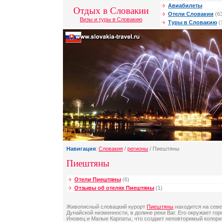
Авиабилеты
Отдых в Словакии
Отели Словакии
(6
Визы и туры в Словакию
Туры в Словакию
(
Навигация
:
Словакия
/
регионы
/ Пиештяны
Пиештяны
Отели Пиештяны
(6)
Отзывы об отелях Пиештяны
(1)
Живописный словацкий курорт
Пиештяны
находится на сев
Дунайской низменности, в долине реки Ваг. Его окружает г
Иновец и Малые Карпаты, что создает неповторимый колори