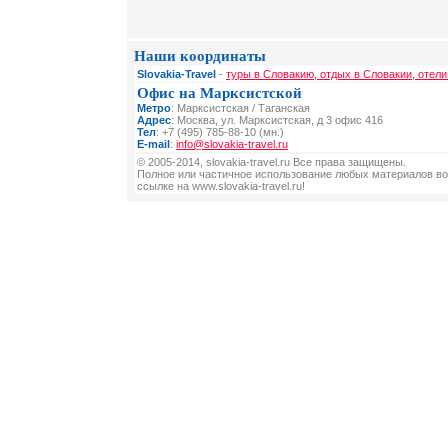
Наши координаты
Slovakia-Travel
-
туры в Словакию, отдых в Словакии, отели
Офис на Марксистской
Метро
: Марксистская / Таганская
Адрес
: Москва, ул. Марксистская, д 3 офис 416
Тел
: +7 (495) 785-88-10 (мн.)
E-mail
:
info@slovakia-travel.ru
© 2005-2014, slovakia-travel.ru Все права защищены.
Полное или частичное использование любых материалов во
ссылке на www.slovakia-travel.ru!