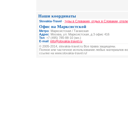
Наши координаты
Slovakia-Travel
-
туры в Словакию, отдых в Словакии, отели
Офис на Марксистской
Метро
: Марксистская / Таганская
Адрес
: Москва, ул. Марксистская, д 3 офис 416
Тел
: +7 (495) 785-88-10 (мн.)
E-mail
:
info@slovakia-travel.ru
© 2005-2014, slovakia-travel.ru Все права защищены.
Полное или частичное использование любых материалов во
ссылке на www.slovakia-travel.ru!