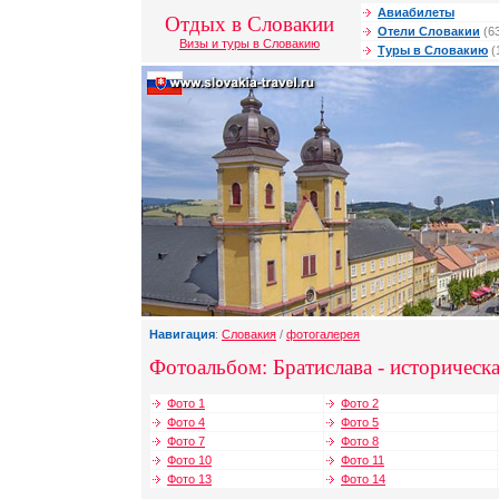
Авиабилеты
Отдых в Словакии
Отели Словакии
(6
Визы и туры в Словакию
Туры в Словакию
(
Навигация
:
Словакия
/
фотогалерея
Фотоальбом: Братислава - историческа
Фото 1
Фото 2
Фото 4
Фото 5
Фото 7
Фото 8
Фото 10
Фото 11
Фото 13
Фото 14