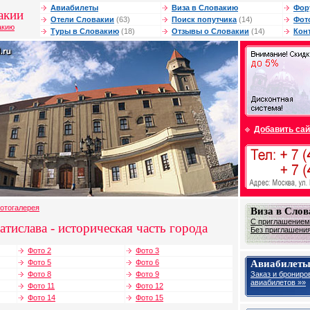
Авиабилеты
Виза в Словакию
Фор
акии
Отели Словакии
(63)
Поиск попутчика
(14)
Фот
акию
Туры в Словакию
(18)
Отзывы о Словакии
(14)
Кон
Добавить сай
отогалерея
Виза в Сло
С приглашением 
тислава - историческая часть города
Без приглашения 
Фото 2
Фото 3
Авиабилеты
Фото 5
Фото 6
Заказ и брониро
Фото 8
Фото 9
авиабилетов »»
Фото 11
Фото 12
Фото 14
Фото 15