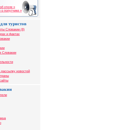
об отеле »
 о попутчике »
для туристов
рты Словакии (8)
рах и фактах
овакии
кии
в Словакии
ельности
 рассылку новостей
страны
 сайты
вакии
упели
ница
о