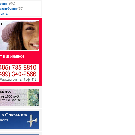
умы
(940)
оальбомы
(15)
такты
т в избранное!
вакию
от 1500 руб. »
от 140 у.е. »
 в Словакию
вание