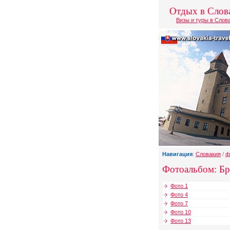
Отдых в Слов
Визы и туры в Слов
Навигация
:
Словакия
/
ф
Фотоальбом: Бра
Фото 1
Фото 4
Фото 7
Фото 10
Фото 13