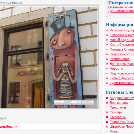
Интерактив
чик сувениров
Оставить отзыв 
Дать объявление
Информация 
Регионы и куро
Словакия в циф
Новый Год в Сл
Карта Словакии
Погода в Слова
Недвижимость 
Развлечения
Достопримечат
Новости
Подписаться на
Туры в другие 
Туристические
Регионы Сло
Бардеевские К
Братислава
Пиештяны
Скипарк
Смоковцы
2006
Татранска Лом
Штребске Плес
альбом »»
Ясна