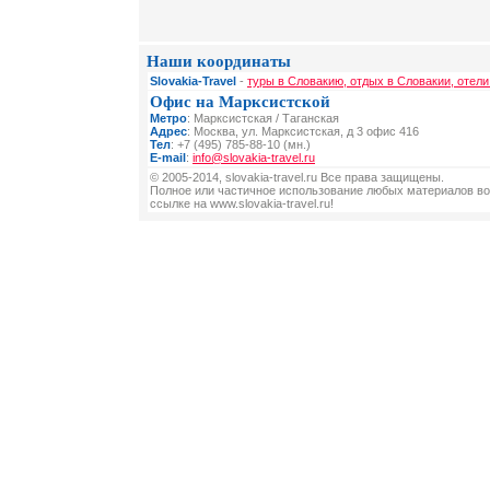
Наши координаты
Slovakia-Travel
-
туры в Словакию, отдых в Словакии, отели
Офис на Марксистской
Метро
: Марксистская / Таганская
Адрес
: Москва, ул. Марксистская, д 3 офис 416
Тел
: +7 (495) 785-88-10 (мн.)
E-mail
:
info@slovakia-travel.ru
© 2005-2014, slovakia-travel.ru Все права защищены.
Полное или частичное использование любых материалов во
ссылке на www.slovakia-travel.ru!