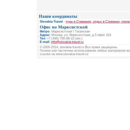
Наши координаты
Slovakia-Travel
-
туры в Словакию, отдых в Словакии, отели
Офис на Марксистской
Метро
: Марксистская / Таганская
Адрес
: Москва, ул. Марксистская, д 3 офис 416
Тел
: +7 (495) 785-88-10 (мн.)
E-mail
:
info@slovakia-travel.ru
© 2005-2014, slovakia-travel.ru Все права защищены.
Полное или частичное использование любых материалов во
ссылке на www.slovakia-travel.ru!