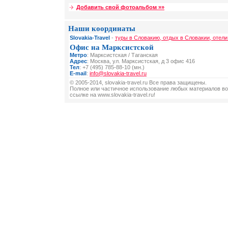
Добавить свой фотоальбом »»
Наши координаты
Slovakia-Travel
-
туры в Словакию, отдых в Словакии, отели
Офис на Марксистской
Метро
: Марксистская / Таганская
Адрес
: Москва, ул. Марксистская, д 3 офис 416
Тел
: +7 (495) 785-88-10 (мн.)
E-mail
:
info@slovakia-travel.ru
© 2005-2014, slovakia-travel.ru Все права защищены.
Полное или частичное использование любых материалов во
ссылке на www.slovakia-travel.ru!