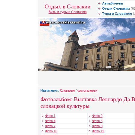
Авиабилеты
Отдых в Словакии
Отели Словакии
(6
Визы и туры в Словакию
Туры в Словакию
(
Навигация
:
Словакия
/
фотогалерея
Фотоальбом: Выставка Леонардо Да В
словацкой культуры
Фото 1
Фото 2
Фото 4
Фото 5
Фото 7
Фото 8
Фото 10
Фото 11