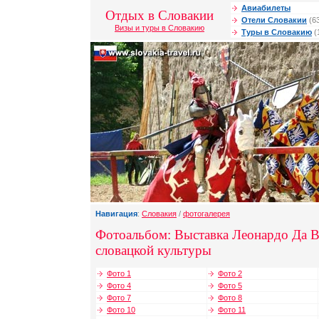
Авиабилеты
Отдых в Словакии
Отели Словакии
(6
Визы и туры в Словакию
Туры в Словакию
(
Навигация
:
Словакия
/
фотогалерея
Фотоальбом: Выставка Леонардо Да В
словацкой культуры
Фото 1
Фото 2
Фото 4
Фото 5
Фото 7
Фото 8
Фото 10
Фото 11