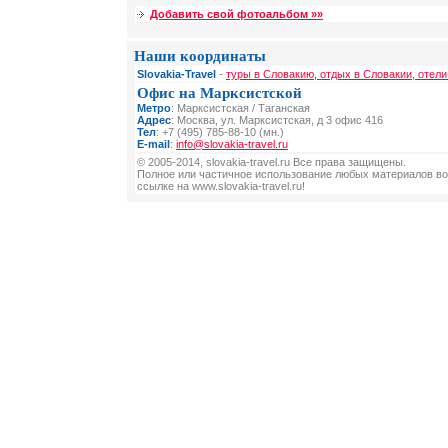
Добавить свой фотоальбом »»
Наши координаты
Slovakia-Travel
-
туры в Словакию, отдых в Словакии, отели
Офис на Марксистской
Метро
: Марксистская / Таганская
Адрес
: Москва, ул. Марксистская, д 3 офис 416
Тел
: +7 (495) 785-88-10 (мн.)
E-mail
:
info@slovakia-travel.ru
© 2005-2014, slovakia-travel.ru Все права защищены.
Полное или частичное использование любых материалов во
ссылке на www.slovakia-travel.ru!