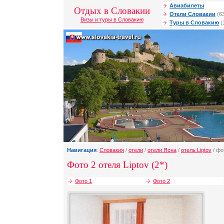
Авиабилеты
Отдых в Словакии
Отели Словакии
(6
Визы и туры в Словакию
Туры в Словакию
(
Навигация
:
Словакия
/
отели
/
отели Ясна
/
отель Liptov
/ фо
Фото 2 отеля Liptov (2*)
Фото 1
Фото 2