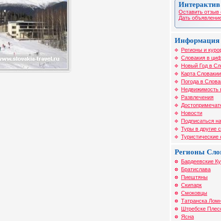
Интерактив
Оставить отзыв 
Дать объявление
Информация 
Регионы и куро
Словакия в циф
Новый Год в Сл
Карта Словакии
Погода в Слова
Недвижимость 
Развлечения
Достопримечат
Новости
Подписаться на
Туры в другие 
Туристические
Регионы Сло
Бардеевские К
Братислава
Пиештяны
Скипарк
Смоковцы
Татранска Лом
Штребске Плес
Ясна