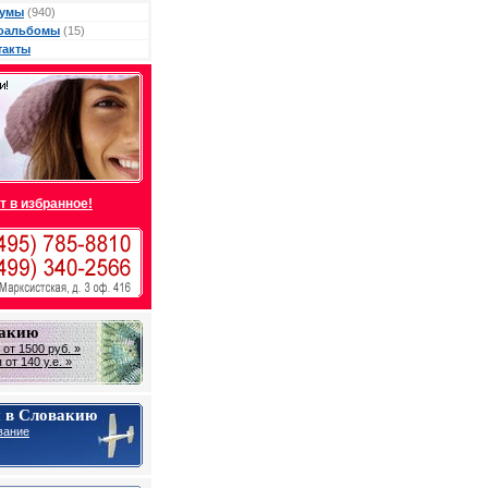
умы
(940)
оальбомы
(15)
такты
т в избранное!
вакию
от 1500 руб. »
от 140 у.е. »
 в Словакию
вание