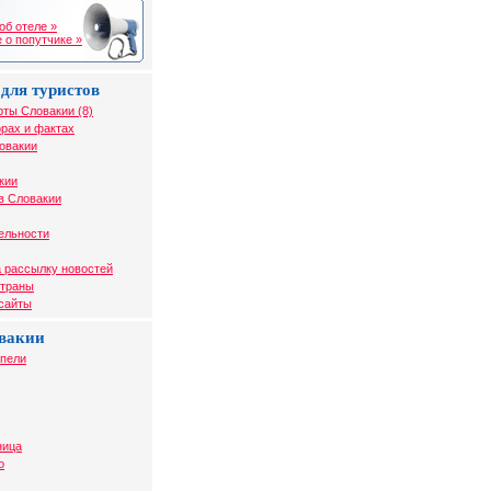
об отеле »
 о попутчике »
для туристов
рты Словакии (8)
рах и фактах
овакии
кии
в Словакии
ельности
 рассылку новостей
страны
 сайты
вакии
упели
ница
о