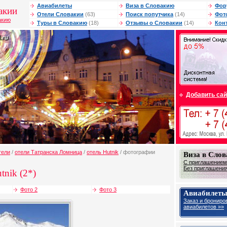
Авиабилеты
Виза в Словакию
Фор
акии
Отели Словакии
(63)
Поиск попутчика
(14)
Фот
акию
Туры в Словакию
(18)
Отзывы о Словакии
(14)
Кон
Добавить сай
тели
/
отели Татранска Ломница
/
отель Hutnik
/ фотографии
Виза в Сло
С приглашением 
Без приглашения 
tnik (2*)
Фото 2
Фото 3
Авиабилеты
Заказ и брониро
авиабилетов »»