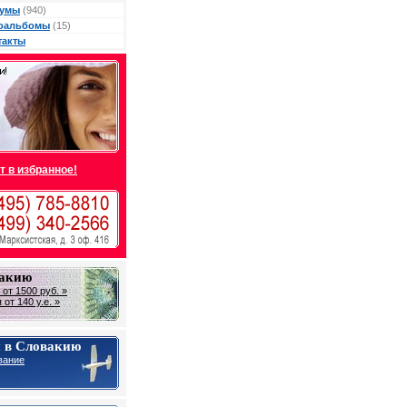
умы
(940)
оальбомы
(15)
такты
т в избранное!
вакию
от 1500 руб. »
от 140 у.е. »
 в Словакию
вание