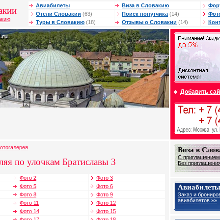
Авиабилеты
Виза в Словакию
Фор
акии
Отели Словакии
(63)
Поиск попутчика
(14)
Фот
акию
Туры в Словакию
(18)
Отзывы о Словакии
(14)
Кон
Добавить сай
отогалерея
Виза в Сло
С приглашением 
ляя по улочкам Братиславы 3
Без приглашения 
Фото 2
Фото 3
Авиабилеты
Фото 5
Фото 6
Заказ и брониро
Фото 8
Фото 9
авиабилетов »»
Фото 11
Фото 12
Фото 14
Фото 15
Фото 17
Фото 18