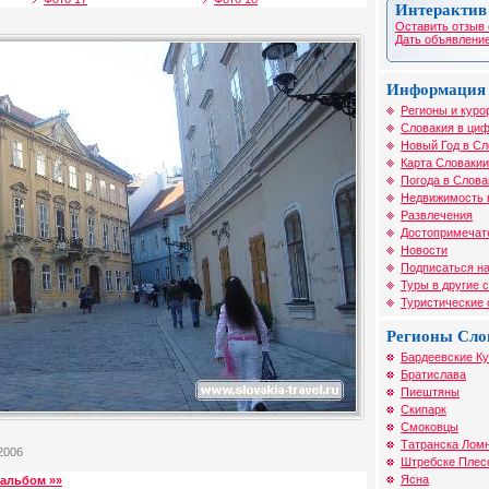
Интерактив
Оставить отзыв 
Дать объявление
Информация 
Регионы и куро
Словакия в циф
Новый Год в Сл
Карта Словакии
Погода в Слова
Недвижимость 
Развлечения
Достопримечат
Новости
Подписаться на
Туры в другие 
Туристические
Регионы Сло
Бардеевские К
Братислава
Пиештяны
Скипарк
Смоковцы
Татранска Лом
2006
Штребске Плес
Ясна
альбом »»