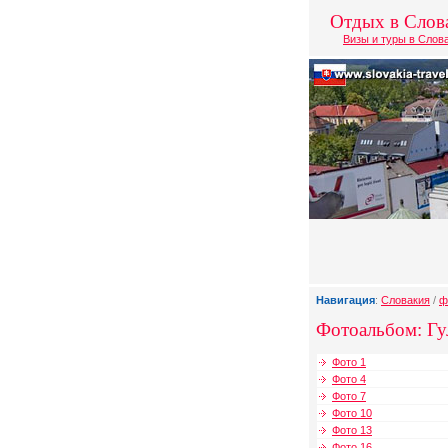
Отдых в Слов
Визы и туры в Слов
Навигация
:
Словакия
/
ф
Фотоальбом: Гу
Фото 1
Фото 4
Фото 7
Фото 10
Фото 13
Фото 16