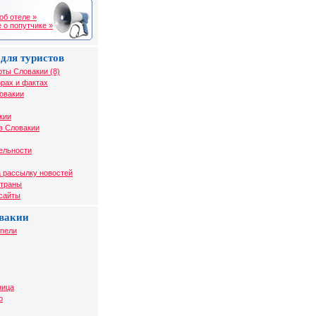
об отеле »
 о попутчике »
для туристов
рты Словакии (8)
рах и фактах
овакии
кии
в Словакии
ельности
 рассылку новостей
страны
 сайты
вакии
упели
ница
о