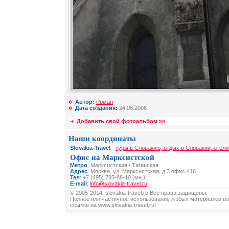
Автор:
Роман
Дата создания:
24.08.2006
Добавить свой фотоальбом »»
Наши координаты
Slovakia-Travel
-
туры в Словакию, отдых в Словакии, отели
Офис на Марксистской
Метро
: Марксистская / Таганская
Адрес
: Москва, ул. Марксистская, д 3 офис 416
Тел
: +7 (495) 785-88-10 (мн.)
E-mail
:
info@slovakia-travel.ru
© 2005-2014, slovakia-travel.ru Все права защищены.
Полное или частичное использование любых материалов во
ссылке на www.slovakia-travel.ru!