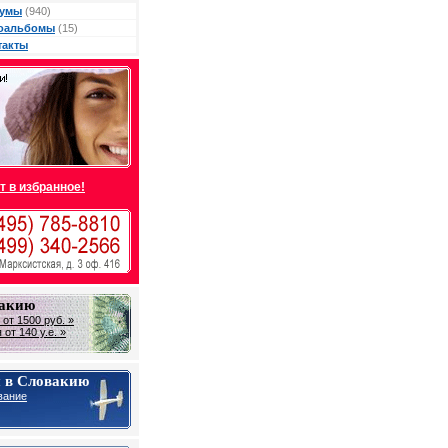
умы
(940)
оальбомы
(15)
такты
т в избранное!
вакию
от 1500 руб. »
от 140 у.е. »
 в Словакию
вание