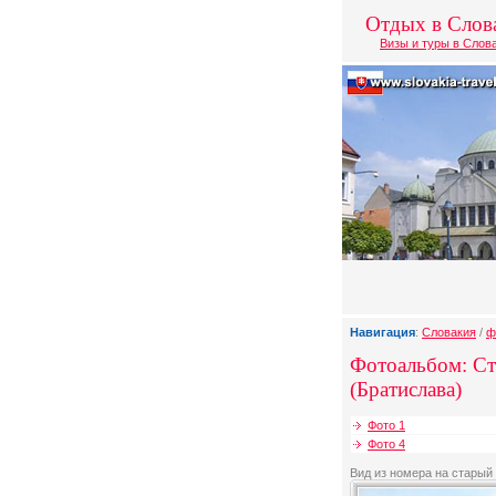
Отдых в Слов
Визы и туры в Слов
Навигация
:
Словакия
/
ф
Фотоальбом: Ст
(Братислава)
Фото 1
Фото 4
Вид из номера на старый