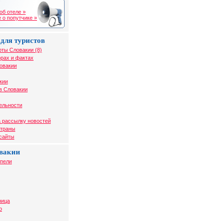
об отеле »
 о попутчике »
для туристов
рты Словакии (8)
рах и фактах
овакии
кии
в Словакии
ельности
 рассылку новостей
страны
 сайты
вакии
упели
ница
о