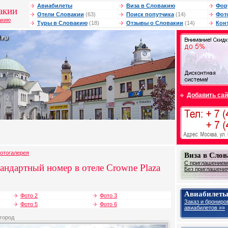
Авиабилеты
Виза в Словакию
Фор
акии
Отели Словакии
(63)
Поиск попутчика
(14)
Фот
акию
Туры в Словакию
(18)
Отзывы о Словакии
(14)
Кон
Добавить сай
отогалерея
Виза в Сло
С приглашением 
андартный номер в отеле Crowne Plaza
Без приглашения 
Авиабилеты
Фото 2
Фото 3
Заказ и брониро
Фото 5
Фото 6
авиабилетов »»
 город