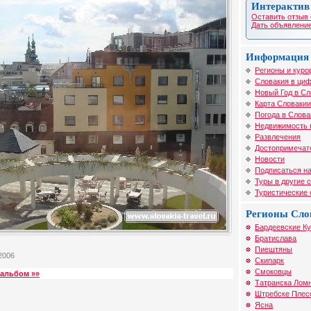
Интерактив
Оставить отзыв 
Дать объявление
Информация 
Регионы и куро
Словакия в циф
Новый Год в Сл
Карта Словакии
Погода в Слова
Недвижимость 
Развлечения
Достопримечат
Новости
Подписаться на
Туры в другие 
Туристические
Регионы Сло
Бардеевские К
Братислава
Пиештяны
2006
Скипарк
Смоковцы
альбом »»
Татранска Лом
Штребске Плес
Ясна