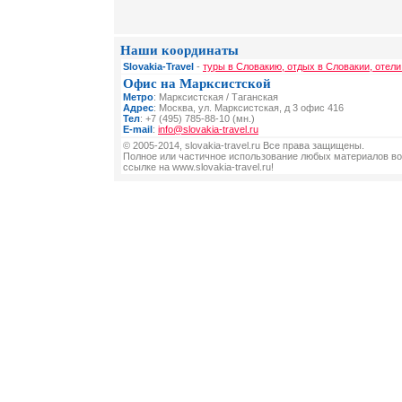
Наши координаты
Slovakia-Travel
-
туры в Словакию, отдых в Словакии, отели
Офис на Марксистской
Метро
: Марксистская / Таганская
Адрес
: Москва, ул. Марксистская, д 3 офис 416
Тел
: +7 (495) 785-88-10 (мн.)
E-mail
:
info@slovakia-travel.ru
© 2005-2014, slovakia-travel.ru Все права защищены.
Полное или частичное использование любых материалов во
ссылке на www.slovakia-travel.ru!