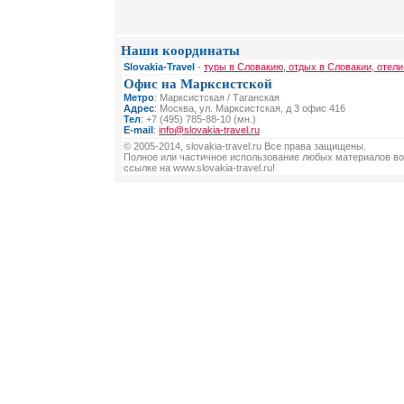
Наши координаты
Slovakia-Travel
-
туры в Словакию, отдых в Словакии, отели
Офис на Марксистской
Метро
: Марксистская / Таганская
Адрес
: Москва, ул. Марксистская, д 3 офис 416
Тел
: +7 (495) 785-88-10 (мн.)
E-mail
:
info@slovakia-travel.ru
© 2005-2014, slovakia-travel.ru Все права защищены.
Полное или частичное использование любых материалов во
ссылке на www.slovakia-travel.ru!