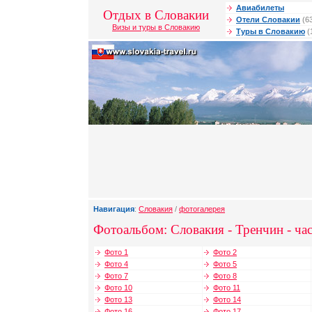
Авиабилеты
Отдых в Словакии
Отели Словакии
(6
Визы и туры в Словакию
Туры в Словакию
(
Навигация
:
Словакия
/
фотогалерея
Фотоальбом: Словакия - Тренчин - час
Фото 1
Фото 2
Фото 4
Фото 5
Фото 7
Фото 8
Фото 10
Фото 11
Фото 13
Фото 14
Фото 16
Фото 17