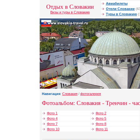
Авиабилеты
Отдых в Словакии
Отели Словакии
(6
Визы и туры в Словакию
Туры в Словакию
(
Навигация
:
Словакия
/
фотогалерея
Фотоальбом: Словакия - Тренчин - час
Фото 1
Фото 2
Фото 4
Фото 5
Фото 7
Фото 8
Фото 10
Фото 11