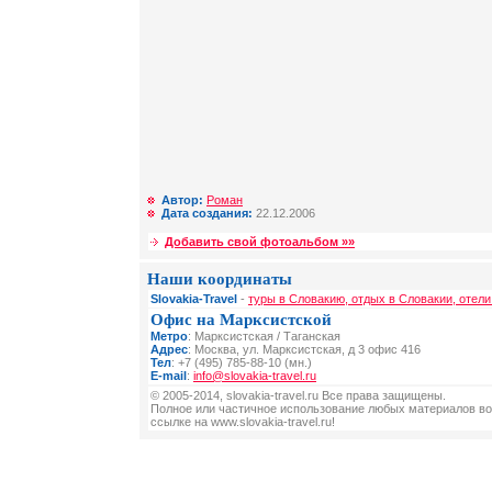
Автор:
Роман
Дата создания:
22.12.2006
Добавить свой фотоальбом »»
Наши координаты
Slovakia-Travel
-
туры в Словакию, отдых в Словакии, отели
Офис на Марксистской
Метро
: Марксистская / Таганская
Адрес
: Москва, ул. Марксистская, д 3 офис 416
Тел
: +7 (495) 785-88-10 (мн.)
E-mail
:
info@slovakia-travel.ru
© 2005-2014, slovakia-travel.ru Все права защищены.
Полное или частичное использование любых материалов во
ссылке на www.slovakia-travel.ru!