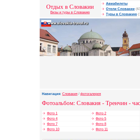
Авиабилеты
Отдых в Словакии
Отели Словакии
(6
Визы и туры в Словакию
Туры в Словакию
(
Навигация
:
Словакия
/
фотогалерея
Фотоальбом: Словакия - Тренчин - час
Фото 1
Фото 2
Фото 4
Фото 5
Фото 7
Фото 8
Фото 10
Фото 11