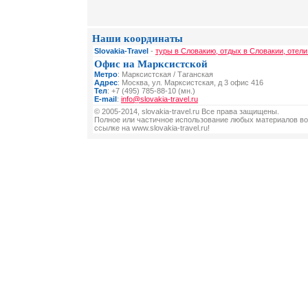
Наши координаты
Slovakia-Travel
-
туры в Словакию, отдых в Словакии, отели
Офис на Марксистской
Метро
: Марксистская / Таганская
Адрес
: Москва, ул. Марксистская, д 3 офис 416
Тел
: +7 (495) 785-88-10 (мн.)
E-mail
:
info@slovakia-travel.ru
© 2005-2014, slovakia-travel.ru Все права защищены.
Полное или частичное использование любых материалов во
ссылке на www.slovakia-travel.ru!