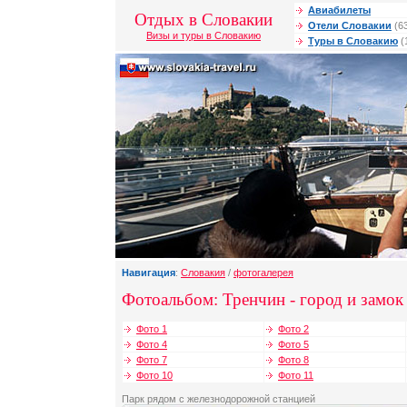
Авиабилеты
Отдых в Словакии
Отели Словакии
(6
Визы и туры в Словакию
Туры в Словакию
(
Навигация
:
Словакия
/
фотогалерея
Фотоальбом: Тренчин - город и замок
Фото 1
Фото 2
Фото 4
Фото 5
Фото 7
Фото 8
Фото 10
Фото 11
Парк рядом с железнодорожной станцией