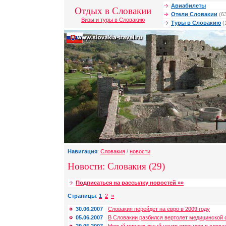
Авиабилеты
Отдых в Словакии
Отели Словакии
(6
Визы и туры в Словакию
Туры в Словакию
(
Навигация
:
Словакия
/
новости
Новости: Словакия (29)
Подписаться на рассылку новостей »»
Страницы
:
1
2
»
30.06.2007
Словакия перейдет на евро в 2009 году
05.06.2007
В Словакии разбился вертолет медицинской