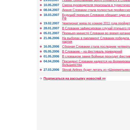
29.05.2007
Новый горнолыжный центр открылся в слова
10.05.2007
Смена руководителя произошла в туристиче
08.04.2007
Армия Словакии стала полностью професси
18.03.2007
Будущий премьер Словакии обещает один из
РФ
19.02.2007
Чемпионат мира по хоккею 2011 года пройдет
28.01.2007
В Словакии зафиксирован случай птичьего г
05.01.2007
Премьер-министр Словакии во время катани
21.06.2006
На выборах в парламент Словакии победила
партия
16.05.2006
Сборная Словакии стала последним четверт
05.05.2006
В Словакию – на фестиваль привидений
01.05.2006
В словацком замке Бойнице проходит фестив
04.04.2006
Президент Словакии надеется на формирова
большинства
27.03.2006
Slovak Airlines будет летать из «Шереметьево
Подписаться на рассылку новостей »»