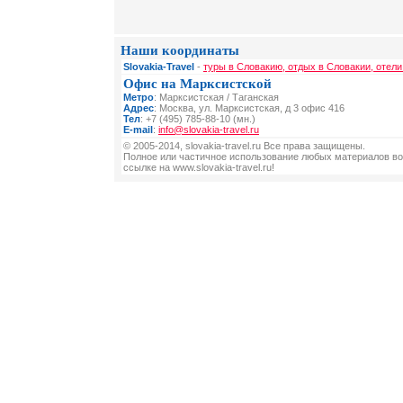
Наши координаты
Slovakia-Travel
-
туры в Словакию, отдых в Словакии, отели
Офис на Марксистской
Метро
: Марксистская / Таганская
Адрес
: Москва, ул. Марксистская, д 3 офис 416
Тел
: +7 (495) 785-88-10 (мн.)
E-mail
:
info@slovakia-travel.ru
© 2005-2014, slovakia-travel.ru Все права защищены.
Полное или частичное использование любых материалов во
ссылке на www.slovakia-travel.ru!