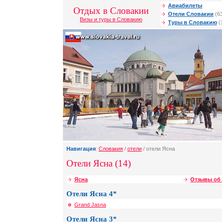
Авиабилеты
Отдых в Словакии
Отели Словакии
(6
Визы и туры в Словакию
Туры в Словакию
(
Навигация
:
Словакия
/
отели
/ отели Ясна
Отели Ясна (14)
Ясна
Отзывы об 
Отели Ясна 4*
Grand Jasna
Отели Ясна 3*