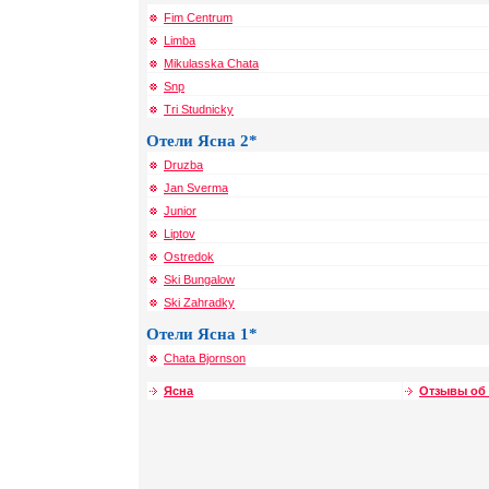
Fim Centrum
Limba
Mikulasska Chata
Snp
Tri Studnicky
Отели Ясна 2*
Druzba
Jan Sverma
Junior
Liptov
Ostredok
Ski Bungalow
Ski Zahradky
Отели Ясна 1*
Chata Bjornson
Ясна
Отзывы об 