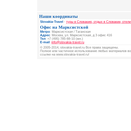
Наши координаты
Slovakia-Travel
-
туры в Словакию, отдых в Словакии, отели
Офис на Марксистской
Метро
: Марксистская / Таганская
Адрес
: Москва, ул. Марксистская, д 3 офис 416
Тел
: +7 (495) 785-88-10 (мн.)
E-mail
:
info@slovakia-travel.ru
© 2005-2014, slovakia-travel.ru Все права защищены.
Полное или частичное использование любых материалов во
ссылке на www.slovakia-travel.ru!