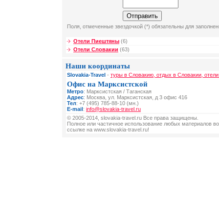
Поля, отмеченные звездочкой (*) обязательны для заполнен
Отели Пиештяны
(6)
Отели Словакии
(63)
Наши координаты
Slovakia-Travel
-
туры в Словакию, отдых в Словакии, отели
Офис на Марксистской
Метро
: Марксистская / Таганская
Адрес
: Москва, ул. Марксистская, д 3 офис 416
Тел
: +7 (495) 785-88-10 (мн.)
E-mail
:
info@slovakia-travel.ru
© 2005-2014, slovakia-travel.ru Все права защищены.
Полное или частичное использование любых материалов во
ссылке на www.slovakia-travel.ru!