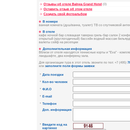
Отзывы об отеле Balnea Grand Hotel
(0)
Оставить отзыв об этом отеле
Создать свой фотоальбом
В номере
ванная комната (душ/ванна, туалет) ТВ со спутниковой ант
В отеле
кафе ночной бар словацкая таверна гриль-бар салон 2 конф
открытый (круглогодичный) бассейн водный массаж бильярд
валюты сейф на ресепции
Дополнительная информация
Вблизи от отеля находятся теннисные корты и "Eva" - компл
ландшафте, два конференц-зала.
Для организации тура в этот отель звоните по тел: +7 (495)
7
или
заполните поля формы заявки
:
*
Дата поездки
*
Кол-во человек
*
Ф.И.О
*
E-mail
*
Телефон
Доп. информация
*
Введите код на
картинке