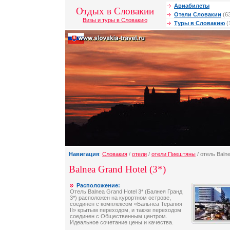
Авиабилеты
Отдых в Словакии
Отели Словакии
(6
Визы и туры в Словакию
Туры в Словакию
(
Навигация
:
Словакия
/
отели
/
отели Пиештяны
/ отель Baln
Balnea Grand Hotel (3*)
Расположение:
Отель Balnea Grand Hotel 3* (Балнея Гранд
3*) расположен на курортном острове,
соединен с комплексом «Бальнеа Терапия
II» крытым переходом, и также переходом
соединен с Общественным центром.
Идеальное сочетание цены и качества.