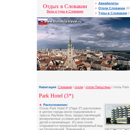
Авиабилеты
Отдых в Словакии
Отели Словакии
(6
Визы и туры в Словакию
Туры в Словакию
(
Навигация
:
Словакия
/
отели
/
отели Пиештяны
/ отель Park 
Park Hotel (3*)
Расположение:
Отель Park Hotel 3* (Парк 3*) расположен
в центре города около подъемников и
трассы Якубова Лука, предоставляющий
великолепные условия для обучения
детей и начинающих. Из окон отеля
открывается прекрасный панорамный вид
на Герлаховский, Ломницкий и