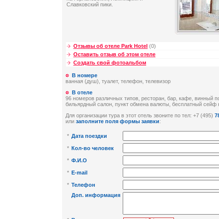
Славковский пики.
Отзывы об отеле Park Hotel
(0)
Оставить отзыв об этом отеле
Создать свой фотоальбом
В номере
ванная (душ), туалет, телефон, телевизор
В отеле
96 номеров различных типов, ресторан, бар, кафе, винный п
бильярдный салон, пункт обмена валюты, бесплатный сейф 
Для организации тура в этот отель звоните по тел: +7 (495)
7
или
заполните поля формы заявки
:
*
Дата поездки
*
Кол-во человек
*
Ф.И.О
*
E-mail
*
Телефон
Доп. информация