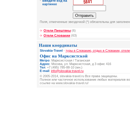
*
Введите код на
картинке
Поля, отмеченные звездочкой (*) обязательны для заполнен
Отели Пиештяны
(6)
Отели Словакии
(63)
Наши координаты
Slovakia-Travel
-
туры в Словакию, отдых в Словакии, отели
Офис на Марксистской
Метро
: Марксистская / Таганская
Адрес
: Москва, ул. Марксистская, д 3 офис 416
Тел
: +7 (495) 785-88-10 (мн.)
E-mail
:
info@slovakia-travel.ru
© 2005-2014, slovakia-travel.ru Все права защищены.
Полное или частичное использование любых материалов во
ссылке на www.slovakia-travel.ru!