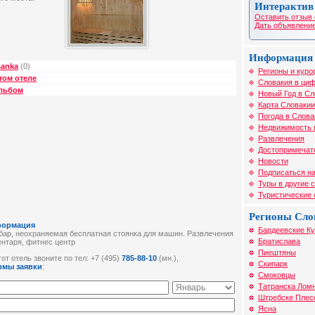
Интерактив
Оставить отзыв 
Дать объявление
Информация 
sanka
(0)
Регионы и куро
том отеле
Словакия в циф
альбом
Новый Год в Сл
Карта Словакии
Погода в Слова
Недвижимость 
Развлечения
Достопримечат
Новости
Подписаться на
Туры в другие 
Туристические
Регионы Сло
формация
Бардеевские К
 бар, неохраняемая бесплатная стоянка для машин. Развлечения
Братислава
ентаря, фитнес центр
Пиештяны
от отель звоните по тел: +7 (495)
785-88-10
(мн.),
Скипарк
рмы заявки
:
Смоковцы
Татранска Лом
Штребске Плес
Ясна