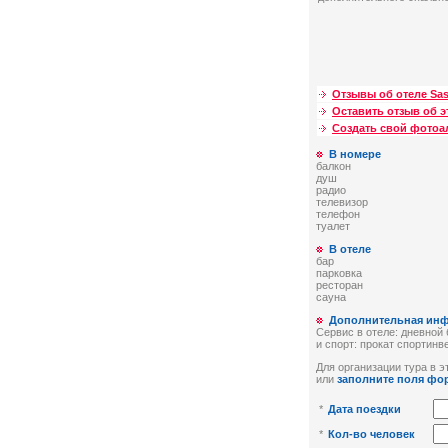
Отзывы об отеле Sa
Оставить отзыв об э
Создать свой фото
В номере
балкон
душ
радио
телевизор
телефон
туалет
В отеле
бар
парковка
ресторан
сауна
Дополнительная ин
Сервис в отеле: дневной
и спорт: прокат спортинв
Для организации тура в эт
или
заполните поля фо
*
Дата поездки
*
Кол-во человек