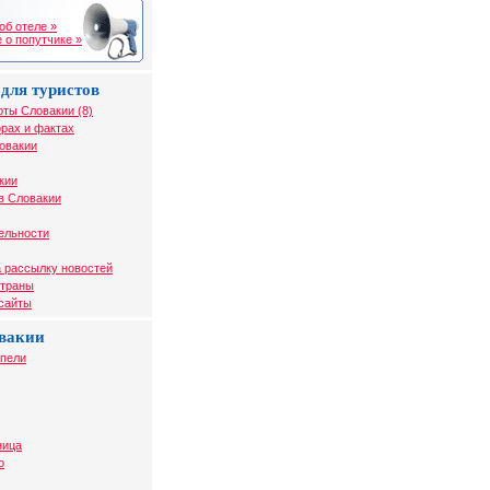
об отеле »
 о попутчике »
для туристов
рты Словакии (8)
рах и фактах
овакии
кии
в Словакии
ельности
 рассылку новостей
страны
 сайты
вакии
упели
ница
о