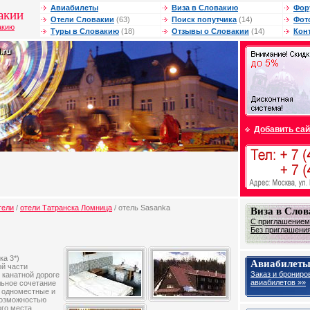
Авиабилеты
Виза в Словакию
Фор
акии
Отели Словакии
(63)
Поиск попутчика
(14)
Фот
акию
Туры в Словакию
(18)
Отзывы о Словакии
(14)
Кон
Добавить сай
тели
/
отели Татранска Ломница
/ отель Sasanka
Виза в Сло
С приглашением 
Без приглашения 
ка 3*)
Авиабилеты
ой части
Заказ и брониро
 канатной дороге
авиабилетов »»
льное сочетание
е одноместные и
возможностью
го места.