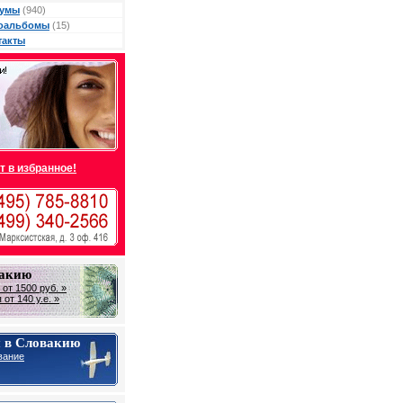
умы
(940)
оальбомы
(15)
такты
т в избранное!
вакию
от 1500 руб. »
от 140 у.е. »
 в Словакию
вание