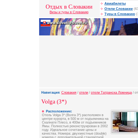
Авиабилеты
Отдых в Словакии
Отели Словакии
(6
Визы и туры в Словакию
Туры в Словакию
(
Навигация
:
Словакия
/
отели
/
отели Татранска Ломница
/ о
Volga (3*)
Расположение:
Отель Volga 3* (Волга 3*) расположен в
центре курорта, в 500 м от подъемника на
Скалнате Плесо, в 400м от подъемников
Ямы. Полностью реконструирован в 2002
году. Идеальное сочетание цены и
качества. Номера: двухместные (double)
номера с дополнительной стандартной