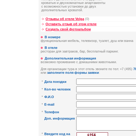
кроватью и двухкомнатные апартаменты
с возможностью установки до двух
дополнительных кроватей.
Отзывы об отеле Volga
(0)
Оставить отзыв об этом отеле
Создать свой фотоальбом
В номере
функциональная мебель, телевизор, туалет, душ или ванна
В отеле
ресторан для завтраков, бар, бесплатный паркинг.
Дополнительная информация
возможно проживание с домашними животными.
Для организации тура в этот отель звоните по тел: +7 (495)
7
или
заполните поля формы заявки
:
*
Дата поездки
*
Кол-во человек
*
Ф.И.О
*
E-mail
*
Телефон
Доп. информация
*
Введите код на