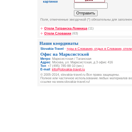
картинке
Поля, отмеченные звездочкой (*) обязательны для заполнен
Отели Татранска Ломница
(11)
Отели Словакии
(63)
Наши координаты
Slovakia-Travel
-
туры в Словакию, отдых в Словакии, отели
Офис на Марксистской
Метро
: Марксистская / Таганская
Адрес
: Москва, ул. Марксистская, д 3 офис 416
Тел
: +7 (495) 785-88-10 (мн.)
E-mail
:
info@slovakia-travel.ru
© 2005-2014, slovakia-travel.ru Все права защищены.
Полное или частичное использование любых материалов во
ссылке на www.slovakia-travel.ru!