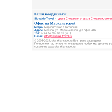
Наши координаты
Slovakia-Travel
-
туры в Словакию, отдых в Словакии, отели
Офис на Марксистской
Метро
: Марксистская / Таганская
Адрес
: Москва, ул. Марксистская, д 3 офис 416
Тел
: +7 (495) 785-88-10 (мн.)
E-mail
:
info@slovakia-travel.ru
© 2005-2014, slovakia-travel.ru Все права защищены.
Полное или частичное использование любых материалов во
ссылке на www.slovakia-travel.ru!