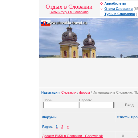
Авиабилеты
Отдых в Словакии
Отели Словакии
(6
Визы и туры в Словакию
Туры в Словакию
(
Навигация
:
Словакия
/
форум
/ Иммиграция в Словакию, 
Логин:
Пароль:
Форумы
Ответы
Про
Pages
:
1
2
»
Делаем ВМЖ в Словакии - Goodwin.sk
0