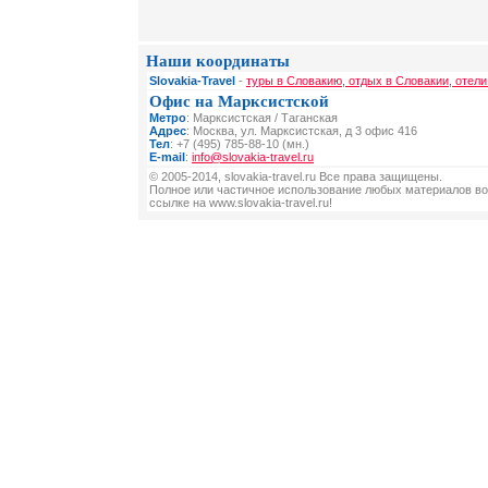
Наши координаты
Slovakia-Travel
-
туры в Словакию, отдых в Словакии, отели
Офис на Марксистской
Метро
: Марксистская / Таганская
Адрес
: Москва, ул. Марксистская, д 3 офис 416
Тел
: +7 (495) 785-88-10 (мн.)
E-mail
:
info@slovakia-travel.ru
© 2005-2014, slovakia-travel.ru Все права защищены.
Полное или частичное использование любых материалов во
ссылке на www.slovakia-travel.ru!