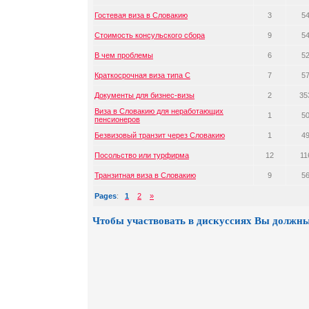
Гостевая виза в Словакию
3
5
Стоимость консульского сбора
9
5
В чем проблемы
6
5
Краткосрочная виза типа С
7
5
Документы для бизнес-визы
2
35
Виза в Словакию для неработающих
1
5
пенсионеров
Безвизовый транзит через Словакию
1
4
Посольство или турфирма
12
11
Транзитная виза в Словакию
9
5
Pages
:
1
2
»
Чтобы участвовать в дискуссиях Вы должны