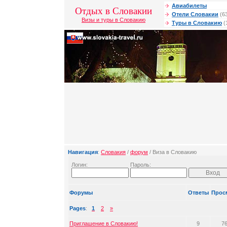
Авиабилеты
Отдых в Словакии
Отели Словакии
(6
Визы и туры в Словакию
Туры в Словакию
(
Навигация
:
Словакия
/
форум
/ Виза в Словакию
Логин:
Пароль:
Форумы
Ответы
Прос
Pages
:
1
2
»
Приглашение в Словакию!
9
7